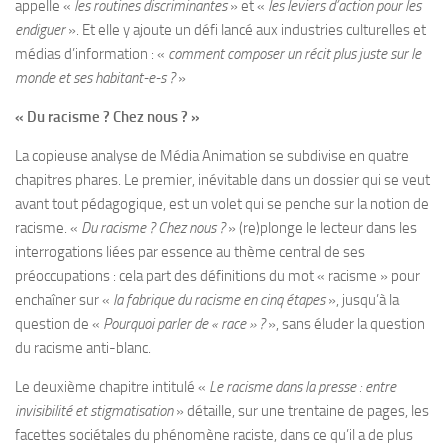
appelle «
les routines discriminantes
» et «
les leviers d’action pour les
endiguer
». Et elle y ajoute un défi lancé aux industries culturelles et
médias d’information : «
comment composer un récit plus juste sur le
monde et ses habitant-e-s ?
»
«
Du racisme ? Chez nous ?
»
La copieuse analyse de Média Animation se subdivise en quatre
chapitres phares. Le premier, inévitable dans un dossier qui se veut
avant tout pédagogique, est un volet qui se penche sur la notion de
racisme. «
Du racisme ? Chez nous ?
» (re)plonge le lecteur dans les
interrogations liées par essence au thème central de ses
préoccupations : cela part des définitions du mot « racisme » pour
enchaîner sur «
la fabrique du racisme en cinq étapes
», jusqu’à la
question de «
Pourquoi parler de « race » ?
», sans éluder la question
du racisme anti-blanc.
Le deuxième chapitre intitulé «
Le racisme dans la presse : entre
invisibilité et stigmatisation
» détaille, sur une trentaine de pages, les
facettes sociétales du phénomène raciste, dans ce qu’il a de plus