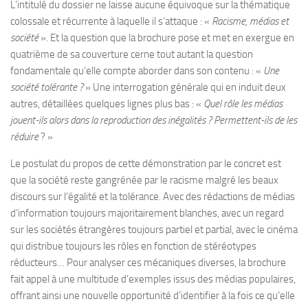
L’intitulé du dossier ne laisse aucune équivoque sur la thématique
colossale et récurrente à laquelle il s’attaque : «
Racisme, médias et
société
». Et la question que la brochure pose et met en exergue en
quatrième de sa couverture cerne tout autant la question
fondamentale qu’elle compte aborder dans son contenu : «
Une
société tolérante ?
» Une interrogation générale qui en induit deux
autres, détaillées quelques lignes plus bas : «
Quel rôle les médias
jouent-ils alors dans la reproduction des inégalités ? Permettent-ils de les
réduire
? »
Le postulat du propos de cette démonstration par le concret est
que la société reste gangrénée par le racisme malgré les beaux
discours sur l’égalité et la tolérance. Avec des rédactions de médias
d’information toujours majoritairement blanches, avec un regard
sur les sociétés étrangères toujours partiel et partial, avec le cinéma
qui distribue toujours les rôles en fonction de stéréotypes
réducteurs… Pour analyser ces mécaniques diverses, la brochure
fait appel à une multitude d’exemples issus des médias populaires,
offrant ainsi une nouvelle opportunité d’identifier à la fois ce qu’elle