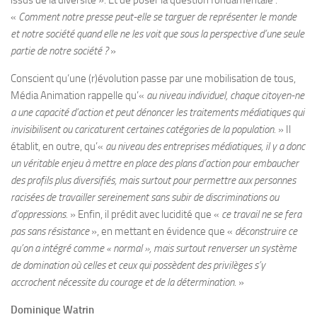
issus de la diversité ». Et de poser la question fondamentale :
«
Comment notre presse peut-elle se targuer de représenter le monde
et notre société quand elle ne les voit que sous la perspective d’une seule
partie de notre société ?
»
Conscient qu’une (r)évolution passe par une mobilisation de tous,
Média Animation rappelle qu’«
au niveau individuel, chaque citoyen-ne
a une capacité d’action et peut dénoncer les traitements médiatiques qui
invisibilisent ou caricaturent certaines catégories de la population.
» Il
établit, en outre, qu’«
au niveau des entreprises médiatiques, il y a donc
un véritable enjeu à mettre en place des plans d’action pour embaucher
des profils plus diversifiés, mais surtout pour permettre aux personnes
racisées de travailler sereinement sans subir de discriminations ou
d’oppressions.
» Enfin, il prédit avec lucidité que «
ce travail ne se fera
pas sans résistance
», en mettant en évidence que «
déconstruire ce
qu’on a intégré comme « normal », mais surtout renverser un système
de domination où celles et ceux qui possèdent des privilèges s’y
accrochent nécessite du courage et de la détermination.
»
Dominique Watrin