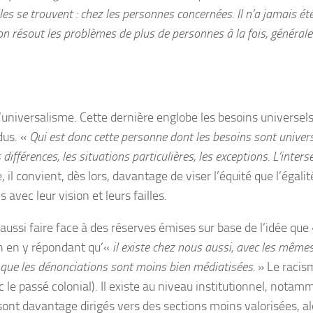
elles se trouvent : chez les personnes concernées. Il n’a jamais é
n résout les problèmes de plus de personnes à la fois, généralem
d’universalisme. Cette dernière englobe les besoins universels 
dus. «
Qui est donc cette personne dont les besoins sont univers
s différences, les situations particulières, les exceptions. L’inter
, il convient, dès lors, davantage de viser l’équité que l’ég
avec leur vision et leurs failles.
t aussi faire face à des réserves émises sur base de l’idée que
in en y répondant qu’«
il existe chez nous aussi, avec les mêmes 
e que les dénonciations sont moins bien médiatisées.
» Le racism
c le passé colonial). Il existe au niveau institutionnel, not
 sont davantage dirigés vers des sections moins valorisées, al