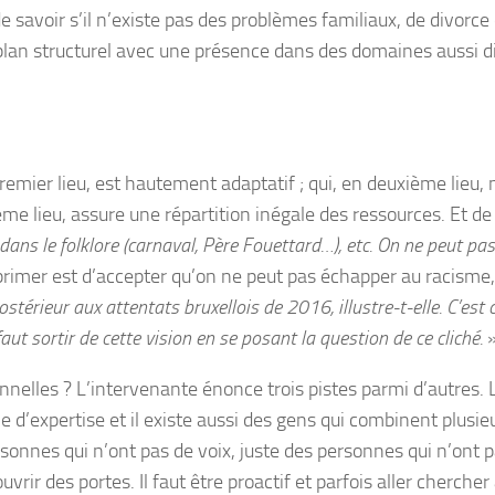
e savoir s’il n’existe pas des problèmes familiaux, de divorce 
lan structurel avec une présence dans des domaines aussi div
remier lieu, est hautement adaptatif ; qui, en deuxième lieu
sième lieu, assure une répartition inégale des ressources. Et 
dans le folklore (carnaval, Père Fouettard…), etc. On ne peut pa
 primer est d’accepter qu’on ne peut pas échapper au racisme, 
postérieur aux attentats bruxellois de 2016, illustre-t-elle. C’es
aut sortir de cette vision en se posant la question de ce cliché.
nelles ? L’intervenante énonce trois pistes parmi d’autres. 
d’expertise et il existe aussi des gens qui combinent plusie
 personnes qui n’ont pas de voix, juste des personnes qui n’on
uvrir des portes. Il faut être proactif et parfois aller cherch