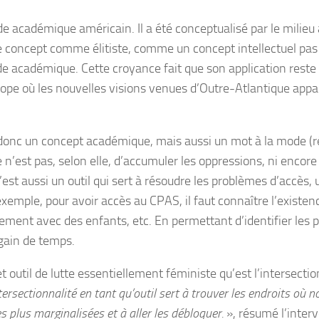
e académique américain. Il a été conceptualisé par le milieu 
ce concept comme élitiste, comme un concept intellectuel pas a
e académique. Cette croyance fait que son application reste l
rope où les nouvelles visions venues d’Outre-Atlantique app
st donc un concept académique, mais aussi un mot à la mode 
n’est pas, selon elle, d’accumuler les oppressions, ni encor
’est aussi un outil qui sert à résoudre les problèmes d’accès,
xemple, pour avoir accès au CPAS, il faut connaître l’existence
tuellement avec des enfants, etc. En permettant d’identifier 
n gain de temps.
til de lutte essentiellement féministe qu’est l’intersectionn
tersectionnalité en tant qu’outil sert à trouver les endroits où n
 plus marginalisées et à aller les débloquer.
», résumé l’interv