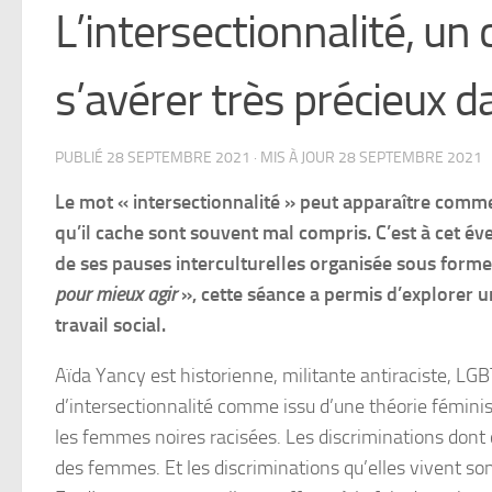
L’intersectionnalité, un
s’avérer très précieux da
PUBLIÉ
28 SEPTEMBRE 2021
· MIS À JOUR
28 SEPTEMBRE 2021
Le mot « intersectionnalité » peut apparaître comme 
qu’il cache sont souvent mal compris. C’est à cet év
de ses pauses interculturelles organisée sous forme 
pour mieux agir
», cette séance a permis d’explorer u
travail social.
Aïda Yancy est historienne, militante antiraciste, LGB
d’intersectionnalité comme issu d’une théorie féminis
les femmes noires racisées. Les discriminations dont 
des femmes. Et les discriminations qu’elles vivent so