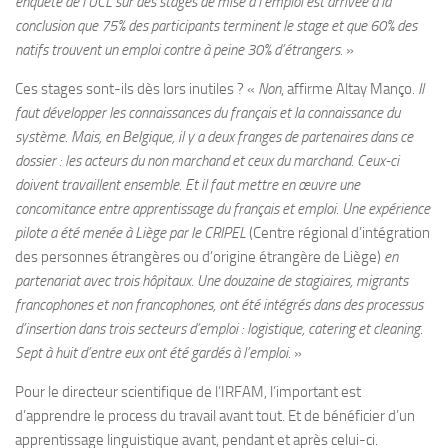
enquête de l’UCL sur des stages de mise à l’emploi est arrivée à la
conclusion que 75% des participants terminent le stage et que 60% des
natifs trouvent un emploi contre à peine 30% d’étrangers.
»
Ces stages sont-ils dès lors inutiles ? «
Non
, affirme Altay Manço.
Il
faut développer les connaissances du français et la connaissance du
système. Mais, en Belgique, il y a deux franges de partenaires dans ce
dossier : les acteurs du non marchand et ceux du marchand. Ceux-ci
doivent travaillent ensemble. Et il faut mettre en œuvre une
concomitance entre apprentissage du français et emploi. Une expérience
pilote a été menée à Liège par le CRIPEL
(Centre régional d’intégration
des personnes étrangères ou d’origine étrangère de Liège)
en
partenariat avec trois hôpitaux. Une douzaine de stagiaires, migrants
francophones et non francophones, ont été intégrés dans des processus
d’insertion dans trois secteurs d’emploi : logistique, catering et cleaning.
Sept à huit d’entre eux ont été gardés à l’emploi.
»
Pour le directeur scientifique de l’IRFAM, l’important est
d’apprendre le process du travail avant tout. Et de bénéficier d’un
apprentissage linguistique avant, pendant et après celui-ci.