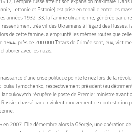
de 1917, l’empire russe atteint son expansion maximale. Dans 
uanie, Lettonie et Estonie) est prise en tenaille entre les mas
les années 1932-33, la famine ukrainienne, générée par une co
n ressentiment très vif des Ukrainiens à l’égard des Russes,
gne, lors de cette famine, a emprunté les mêmes routes que cel
, en 1944, près de 200.000 Tatars de Crimée sont, eux, victi
ollaborer avec les nazis.
a naissance d’une crise politique pointe le nez lors de la rév
et Ioulia Tymochenko, respectivement président (au détriment
 Ianoukovytch récupère le poste de Premier ministre avant d
en Russie, chassé par un violent mouvement de contestation 
péenne.
 » en 2007. Elle démembre alors la Géorgie, une opération de 