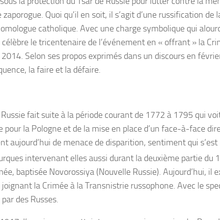
 sous la protection du Tsar de Russie pour lutter contre la me
 zaporogue. Quoi qu’il en soit, il s’agit d’une russification de
 homologue catholique. Avec une charge symbolique qui alourd
 célèbre le tricentenaire de l’événement en « offrant » la Crim
 2014. Selon ses propos exprimés dans un discours en février 
nce, la faire et la défaire.
Russie fait suite à la période courant de 1772 à 1795 qui voit
ue pour la Pologne et de la mise en place d’un face-à-face dir
t aujourd’hui de menace de disparition, sentiment qui s’est
rques intervenant elles aussi durant la deuxième partie du 
mée, baptisée Novorossiya (Nouvelle Russie). Aujourd’hui, il e
n joignant la Crimée à la Transnistrie russophone. Avec le spe
 par des Russes.