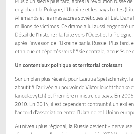
Plus d’un siècle plus tard, après la révolution russe 
englobant la Pologne, l’Ukraine et les pays baltes (Lit
Allemands et les massacres soviétiques à l’Est. Dans 
millions de victimes. Ce drame a lui aussi engendré u
Détail de l’histoire : la fuite vers l’Ouest et la Polo
après l’invasion de l’Ukraine par la Russie. Plus tard
ethnique et déportés vers l’Asie centrale, accusés de c
Un contentieux politique et territorial croissant
Sur un plan plus récent, pour Laetitia Spetschinsky, l
aboutit à l’arrivée au pouvoir de Viktor Iouchtchenko 
Ianoukovytch) et Première ministre du pays. En 2006,
2010. En 2014, il est cependant contraint à un exil 
l’accord d’association entre l’Ukraine et l’Union euro
Au niveau plus régional, la Russie devient « nerveuse