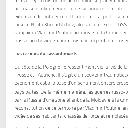
dans la région historique de l’Ukraine se placent alors
polonaise et ukrainienne, la Russie annexe le territoire
extension de l’influence orthodoxe par rapport à son
lorsque Nikita Khrouchtchev, alors à la tête de l’URSS,
s’appuiera Vladimir Poutine pour investir la Crimée en
Russie bolchévique, communiste » qui peut, en conséque
Les racines de ressentiments
Du côté de la Pologne, le ressentiment vis-à-vis de la 
Prusse et l’Autriche. Il s’agit d’un souvenir traumatiq
événement est à la base d’un sentiment encore présen
pays baltes. De la même manière, les guerres russo-tu
par la Russie d’une zone allant de la Moldavie à la Cri
reconstitution de ce territoire par Vladimir Poutine, e
vidée de ses habitants, chassés de force et remplacés