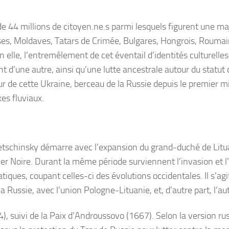
e 44 millions de citoyen.ne.s parmi lesquels figurent une maj
s, Moldaves, Tatars de Crimée, Bulgares, Hongrois, Roumains, 
 elle, l’entremêlement de cet éventail d’identités culturell
ent d’une autre, ainsi qu’une lutte ancestrale autour du statu
ur de cette Ukraine, berceau de la Russie depuis le premier mi
es fluviaux.
Spetschinsky démarre avec l’expansion du grand-duché de Litu
mer Noire. Durant la même période surviennent l’invasion et 
iques, coupant celles-ci des évolutions occidentales. Il s’ag
 la Russie, avec l’union Pologne-Lituanie, et, d’autre part, l’au
54), suivi de la Paix d’Androussovo (1667). Selon la version 