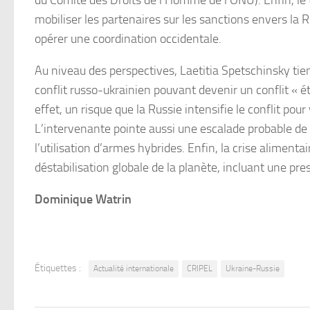
du Comité des Droits de l’Homme de l’ONU). Enfin, le t
mobiliser les partenaires sur les sanctions envers la 
opérer une coordination occidentale.
Au niveau des perspectives, Laetitia Spetschinsky tien
conflit russo-ukrainien pouvant devenir un conflit « éte
effet, un risque que la Russie intensifie le conflit po
L’intervenante pointe aussi une escalade probable de
l’utilisation d’armes hybrides. Enfin, la crise alimen
déstabilisation globale de la planète, incluant une pr
Dominique Watrin
Étiquettes :
Actualité internationale
CRIPEL
Ukraine-Russie