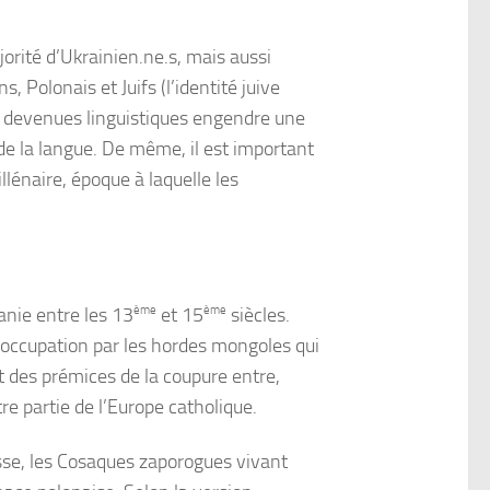
orité d’Ukrainien.ne.s, mais aussi
Polonais et Juifs (l’identité juive
es devenues linguistiques engendre une
t de la langue. De même, il est important
llénaire, époque à laquelle les
anie entre les 13
ème
et 15
ème
siècles.
l’occupation par les hordes mongoles qui
it des prémices de la coupure entre,
tre partie de l’Europe catholique.
russe, les Cosaques zaporogues vivant