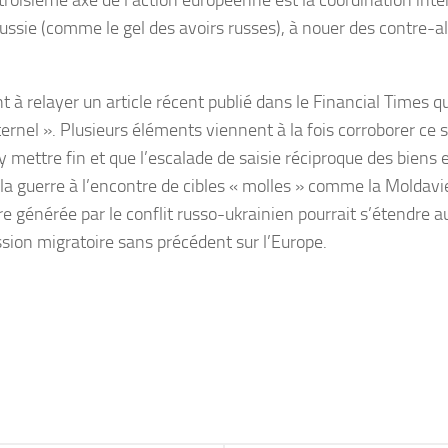
roisième axe de l’action européenne est la coordination intern
Russie (comme le gel des avoirs russes), à nouer des contre-al
t à relayer un article récent publié dans le Financial Times q
rnel ». Plusieurs éléments viennent à la fois corroborer ce scé
ur y mettre fin et que l’escalade de saisie réciproque des bien
 la guerre à l’encontre de cibles « molles » comme la Moldav
taire générée par le conflit russo-ukrainien pourrait s’étendr
ession migratoire sans précédent sur l’Europe.