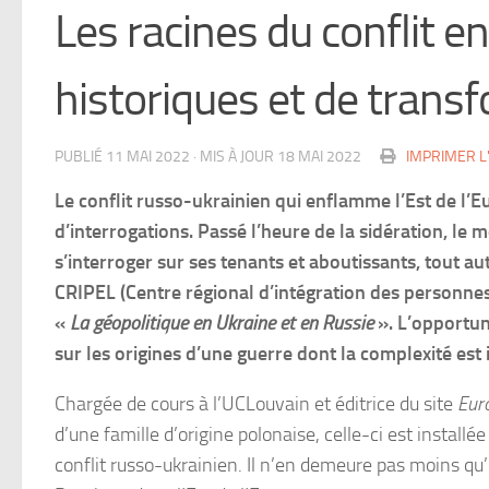
Les racines du conflit en
historiques et de trans
PUBLIÉ
11 MAI 2022
· MIS À JOUR
18 MAI 2022
IMPRIMER L
Le conflit russo-ukrainien qui enflamme l’Est de l’
d’interrogations. Passé l’heure de la sidération, le
s’interroger sur ses tenants et aboutissants, tout au
CRIPEL (Centre régional d’intégration des personnes
«
La géopolitique en Ukraine et en Russie
». L’opportun
sur les origines d’une guerre dont la complexité es
Chargée de cours à l’UCLouvain et éditrice du site
Eur
d’une famille d’origine polonaise, celle-ci est install
conflit russo-ukrainien. Il n’en demeure pas moins qu’e