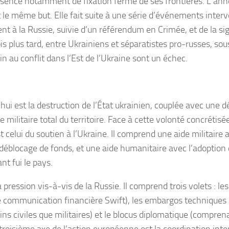
absence notamment de fixation ferme de ses frontières. L’an
t le même but. Elle fait suite à une série d’événements interv
 à la Russie, suivie d’un référendum en Crimée, et de la sig
s plus tard, entre Ukrainiens et séparatistes pro-russes, sous
in au conflit dans l’Est de l’Ukraine sont un échec.
hui est la destruction de l’État ukrainien, couplée avec une d
militaire total du territoire. Face à cette volonté concrétisée
st celui du soutien à l’Ukraine. Il comprend une aide militair
le déblocage de fonds, et une aide humanitaire avec l’adoptio
nt fui le pays.
a pression vis-à-vis de la Russie. Il comprend trois volets :
e communication financière Swift), les embargos techniques
fins civiles que militaires) et le blocus diplomatique (compren