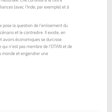
ationale. Elle consiste à la fois à
liances (avec l’Inde, par exemple) et à
ui pose la question de l’enlisement du
nario et le contredire. Il existe, en
s et avoirs économiques se durcisse.
ie qui n’est pas membre de l’OTAN et de
e au monde et engendrer une