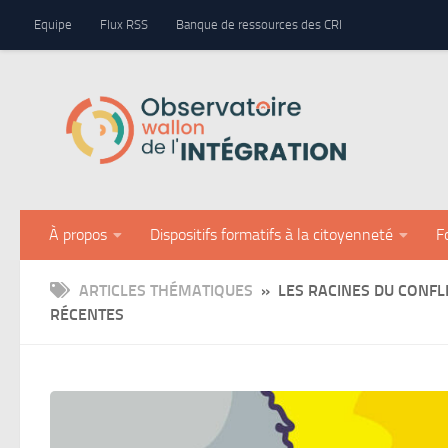
Panneau de gestion des cookies
Equipe
Flux RSS
Banque de ressources des CRI
Skip to content
À propos
Dispositifs formatifs à la citoyenneté
F
ARTICLES THÉMATIQUES
» LES RACINES DU CONFLI
RÉCENTES