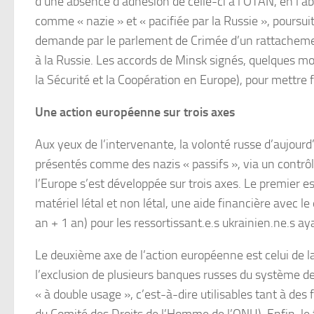
d’une absence d’adhésion de celle-ci à l’OTAN, en l’
comme « nazie » et « pacifiée par la Russie », poursui
demande par le parlement de Crimée d’un rattachement
à la Russie. Les accords de Minsk signés, quelques moi
la Sécurité et la Coopération en Europe), pour mettre f
Une action européenne sur trois axes
Aux yeux de l’intervenante, la volonté russe d’aujourd’
présentés comme des nazis « passifs », via un contrôle 
l’Europe s’est développée sur trois axes. Le premier e
matériel létal et non létal, une aide financière avec 
an + 1 an) pour les ressortissant.e.s ukrainien.ne.s aya
Le deuxième axe de l’action européenne est celui de l
l’exclusion de plusieurs banques russes du système d
« à double usage », c’est-à-dire utilisables tant à des 