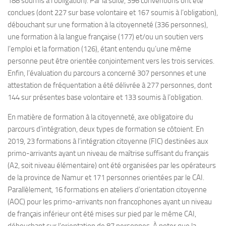
188 soumis à l’obligation). Par la suite, 396 conventions ont été
conclues (dont 227 sur base volontaire et 167 soumis à l’obligation),
débouchant sur une formation à la citoyenneté (336 personnes),
une formation à la langue française (177) et/ou un soutien vers
l’emploi et la formation (126), étant entendu qu’une même
personne peut être orientée conjointement vers les trois services.
Enfin, l’évaluation du parcours a concerné 307 personnes et une
attestation de fréquentation a été délivrée à 277 personnes, dont
144 sur présentes base volontaire et 133 soumis à l’obligation.
En matière de formation à la citoyenneté, axe obligatoire du
parcours d’intégration, deux types de formation se côtoient. En
2019, 23 formations à l’intégration citoyenne (FIC) destinées aux
primo-arrivants ayant un niveau de maîtrise suffisant du français
(A2, soit niveau élémentaire) ont été organisées par les opérateurs
de la province de Namur et 171 personnes orientées par le CAI.
Parallèlement, 16 formations en ateliers d’orientation citoyenne
(AOC) pour les primo-arrivants non francophones ayant un niveau
de français inférieur ont été mises sur pied par le même CAI,
débouchant sur l’orientation de 87 personnes. À noter que la