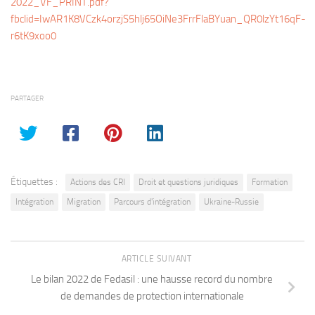
2022_VF_PRINT.pdf?
fbclid=IwAR1K8VCzk4orzjS5hlj65OiNe3FrrFlaBYuan_QR0lzYt16qF-
r6tK9xoo0
PARTAGER
Étiquettes :
Actions des CRI
Droit et questions juridiques
Formation
Intégration
Migration
Parcours d'intégration
Ukraine-Russie
ARTICLE SUIVANT
Le bilan 2022 de Fedasil : une hausse record du nombre
de demandes de protection internationale