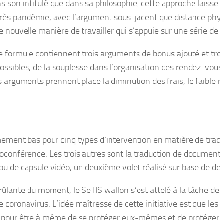
ans son intitulé que dans sa philosophie, cette approche lais
après pandémie, avec l’argument sous-jacent que distance phys
 nouvelle manière de travailler qui s’appuie sur une série de
 formule contiennent trois arguments de bonus ajouté et tro
possibles, de la souplesse dans l’organisation des rendez-vou
rguments prennent place la diminution des frais, le faible n
mement bas pour cinq types d’intervention en matière de tradu
sioconférence. Les trois autres sont la traduction de document
 ou de capsule vidéo, un deuxième volet réalisé sur base de de
é brûlante du moment, le SeTIS wallon s’est attelé à la tâche d
le coronavirus. L’idée maîtresse de cette initiative est que l
on pour être à même de se protéger eux-mêmes et de protéger 