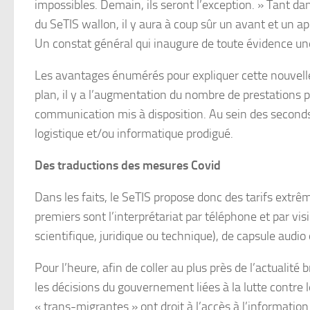
impossibles. Demain, ils seront l’exception. » Tant d
du SeTIS wallon, il y aura à coup sûr un avant et un 
Un constat général qui inaugure de toute évidence une
Les avantages énumérés pour expliquer cette nouvelle
plan, il y a l’augmentation du nombre de prestations 
communication mis à disposition. Au sein des seconds a
logistique et/ou informatique prodigué.
Des traductions des mesures Covid
Dans les faits, le SeTIS propose donc des tarifs extrê
premiers sont l’interprétariat par téléphone et par vi
scientifique, juridique ou technique), de capsule audio
Pour l’heure, afin de coller au plus près de l’actualit
les décisions du gouvernement liées à la lutte contre 
« trans-migrantes » ont droit à l’accès à l’informati