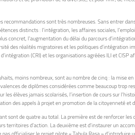
les recommandations sont très nombreuses. Sans entrer dans
nces distincts : l’intégration, les affaires sociales, l’emploi,
lus concret, l’augmentation du délai du parcours d’intégrat
ité des réalités migratoires et les politiques d’intégration i
’intégration (CRI) et les organisations agréées ILI et CISP a
uhaits, moins nombreux, sont au nombre de cinq : la mise en 
quivalences de diplômes considérées comme beaucoup trop rest
 les élèves jamais scolarisés, l’insertion de cours sur l’hi
ation des appels à projet en promotion de la citoyenneté et de 
t sont de quatre au total. La première est de renforcer les c
leurs territoires d’action. La deuxième est d’instaurer un a
e pas officialiser le projet pilote « Tabula Rasa » d’introduire