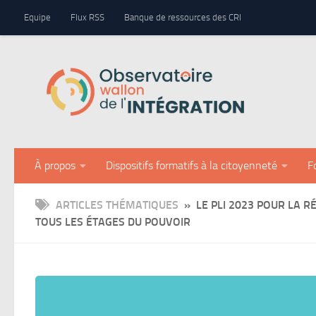
Panneau de gestion des cookies
Equipe
Flux RSS
Banque de ressources des CRI
Skip to content
À propos
Dispositifs formatifs à la citoyenneté
F
ARTICLES THÉMATIQUES
» LE PLI 2023 POUR LA R
TOUS LES ÉTAGES DU POUVOIR