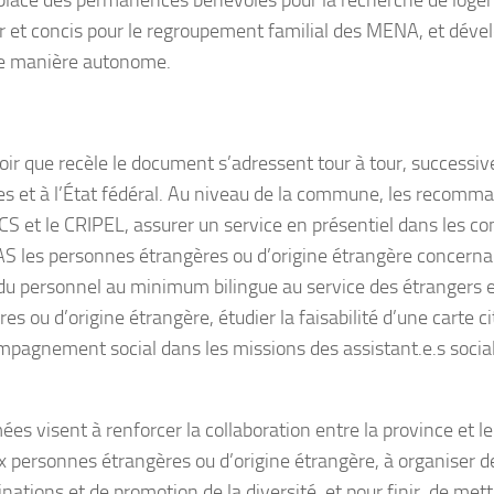
e en place des permanences bénévoles pour la recherche de l
lair et concis pour le regroupement familial des MENA, et dé
de manière autonome.
ir que recèle le document s’adressent tour à tour, successi
lles et à l’État fédéral. Au niveau de la commune, les recom
s PCS et le CRIPEL, assurer un service en présentiel dans le
S les personnes étrangères ou d’origine étrangère concerna
du personnel au minimum bilingue au service des étrangers et 
 ou d’origine étrangère, étudier la faisabilité d’une carte
compagnement social dans les missions des assistant.e.s socia
es visent à renforcer la collaboration entre la province et le 
 personnes étrangères ou d’origine étrangère, à organiser d
minations et de promotion de la diversité, et pour finir, de m