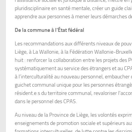
l’assistance sociale et juridique à distance, mettr
pluridisciplinaire en santé mentale, créer un guide c
apprendre aux personnes à mener leurs démarches 
De la commune à l’
État fédéral
Les recommandations aux différents niveaux de pouvo
Liège, à La Wallonie, à la Fédération Wallonie-Bruxe
huit : renforcer la collaboration entre les projets de
systématiquement au service des étrangers et au CPA
à l’interculturalité au nouveau personnel, embaucher 
guichet communal unique pour les personnes étrangères
résident.e.s du territoire communal, revaloriser l’ac
dans le personnel des CPAS.
Au niveau de la Province de Liège, les volontés exprimé
enseignements de promotion sociale et supérieurs aux
formations interculturelles, de lutte contre les discri