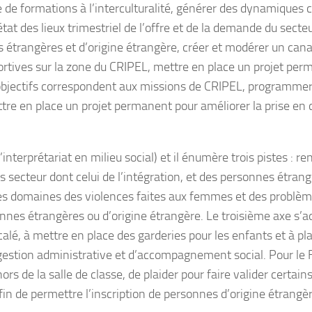
de formations à l’interculturalité, générer des dynamiques co
état des lieux trimestriel de l’offre et de la demande du secte
s étrangères et d’origine étrangère, créer et modérer un ca
 sportives sur la zone du CRIPEL, mettre en place un projet per
 objectifs correspondent aux missions de CRIPEL, programm
mettre en place un projet permanent pour améliorer la prise 
nterprétariat en milieu social) et il énumère trois pistes : r
s secteur dont celui de l’intégration, et des personnes étrang
les domaines des violences faites aux femmes et des problèm
onnes étrangères ou d’origine étrangère. Le troisième axe s’ad
alé, à mettre en place des garderies pour les enfants et à plai
gestion administrative et d’accompagnement social. Pour le 
rs de la salle de classe, de plaider pour faire valider certai
fin de permettre l’inscription de personnes d’origine étrangèr