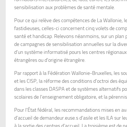
sensibilisation aux problèmes de santé mentale.
Pour ce qui relève des compétences de La Wallonie, 
fastidieuses, celles-ci concernent cinq volets de compéte
santé et handicap. Relevons néanmoins, sur un plan p
de campagnes de sensibilisation annuelles sur la divers
d’un système informatisé pours les centres régionaux d
étrangères ou d’origine étrangère.
Par rapport à la Fédération Wallonie-Bruxelles, les so
et les CISP, la réforme des conditions d’octroi des é
dans les classes DASPA et de systèmes alternatifs pour
scolaires de l’enseignement obligatoire, et la pérennis
Pour l’État fédéral, les recommandations mises en avan
d’accueil de demandeur.euse.s d’asile et les ILA sur 
à la sortie des centres d’accueil. La troisième est de n