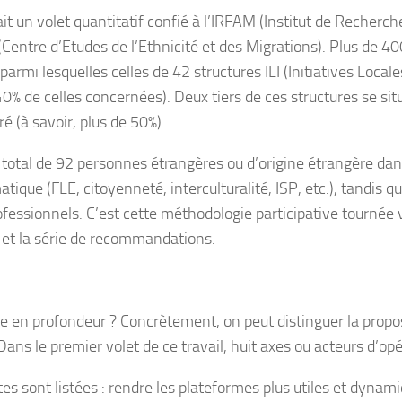
un volet quantitatif confié à l’IRFAM (Institut de Recherche
Centre d’Etudes de l’Ethnicité et des Migrations). Plus de 400
armi lesquelles celles de 42 structures ILI (Initiatives Local
de celles concernées). Deux tiers de ces structures se situaie
 (à savoir, plus de 50%).
 total de 92 personnes étrangères ou d’origine étrangère dans
atique (FLE, citoyenneté, interculturalité, ISP, etc.), tandis 
ssionnels. C’est cette méthodologie participative tournée ver
n et la série de recommandations.
 en profondeur ? Concrètement, on peut distinguer la proposi
s le premier volet de ce travail, huit axes ou acteurs d’opér
s sont listées : rendre les plateformes plus utiles et dynamiq