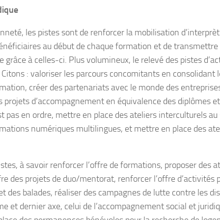
dique
nneté, les pistes sont de renforcer la mobilisation d’interprè
énéficiaires au début de chaque formation et de transmettre d
râce à celles-ci. Plus volumineux, le relevé des pistes d’acti
tons : valoriser les parcours concomitants en consolidant les 
rmation, créer des partenariats avec le monde des entreprises
es projets d’accompagnement en équivalence des diplômes et 
t pas en ordre, mettre en place des ateliers interculturels au
rmations numériques multilingues, et mettre en place des ate
stes, à savoir renforcer l’offre de formations, proposer des at
re des projets de duo/mentorat, renforcer l’offre d’activités p
 et des balades, réaliser des campagnes de lutte contre les dis
ème et dernier axe, celui de l’accompagnement social et juridiq