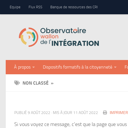
Panneau de gestion des cookies
Equipe
Flux RSS
Banque de ressources des CRI
Skip to content
À propos
Dispositifs formatifs à la citoyenneté
F
NON CLASSÉ »
PUBLIÉ
9 AOÛT 2022
· MIS À JOUR
11 AOÛT 2022
IMPRIMER 
Si vous voyez ce message, c'est que la page que vous 